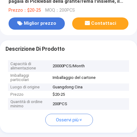
pagaia di Pickleball della grafite/rema l'insieme, il
centro di favo del polipropilene, il cuscino 4,72
Prezzo：$20-25
MOQ：200PCS
Miglior prezzo
Contattaci
Descrizione Di Prodotto
Capacità di
20000PCS/Month
alimentazione
Imballaggi
Imballaggio del cartone
particolari
Luogo di origine
Guangdong Cina
Prezzo
$20-25
Quantità di ordine
200PCS
minimo
Osservi più