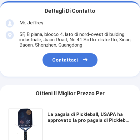
Dettagli Di Contatto
Mr. Jeffrey
5F, B piana, blocco 4, lato di nord-ovest di bulding
industriale, Jiaan Road, No.41 Sotto-distretto, Xinan,
Baoan, Shenzhen, Guangdong
Contattaci
Ottieni Il Miglior Prezzo Per
La pagaia di Pickleball, USAPA ha
approvato la pro pagaia di Pickleball
della grafite/rema l'insieme, il
centro di favo del polipropilene, il
cuscino 4,72