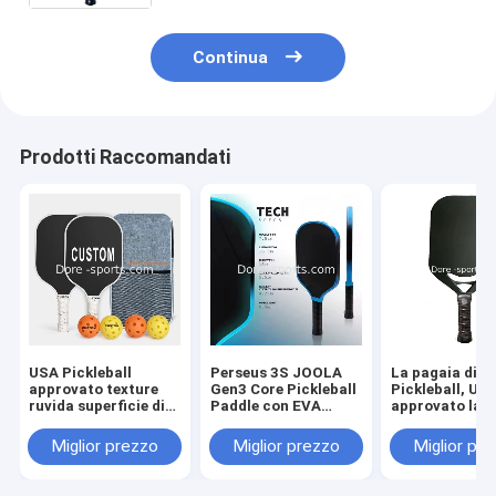
Continua
Prodotti Raccomandati
USA Pickleball
Perseus 3S JOOLA
La pagaia di
approvato texture
Gen3 Core Pickleball
Pickleball, US
ruvida superficie di
Paddle con EVA
approvato la p
carbonio per spin &
Foam Gradual
pagaia di Pickl
cuscinato perforato
Change Edge,Alta
della grafite/
Miglior prezzo
Miglior prezzo
Miglior pr
contorno presa
resilienza PP
l'insieme, il ce
contro scivolosità
Honeycomb Core
favo del
Caratteristiche di
polipropilene, i