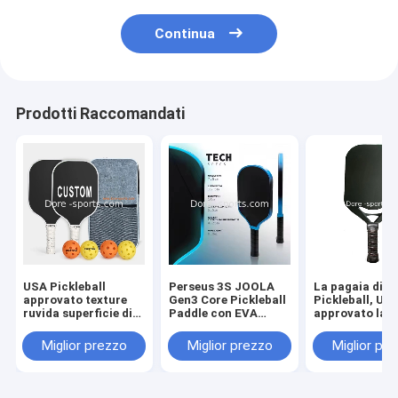
Continua
Prodotti Raccomandati
USA Pickleball
Perseus 3S JOOLA
La pagaia di
approvato texture
Gen3 Core Pickleball
Pickleball, US
ruvida superficie di
Paddle con EVA
approvato la p
carbonio per spin &
Foam Gradual
pagaia di Pickl
cuscinato perforato
Change Edge,Alta
della grafite/
Miglior prezzo
Miglior prezzo
Miglior pr
contorno presa
resilienza PP
l'insieme, il ce
contro scivolosità
Honeycomb Core
favo del
Caratteristiche di
polipropilene, i
alte prestazioni
cuscino 4,72