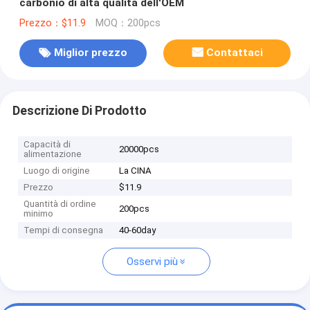
carbonio di alta qualità dell'OEM
Prezzo：$11.9
MOQ：200pcs
Miglior prezzo
Contattaci
Descrizione Di Prodotto
Capacità di
20000pcs
alimentazione
Luogo di origine
La CINA
Prezzo
$11.9
Quantità di ordine
200pcs
minimo
Tempi di consegna
40-60day
Osservi più