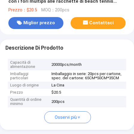
con i fori multipli alle racchette di beach tennis
materiali 18k della fibra di Canbon del triangolo
Prezzo：$20.5
MOQ：200pcs
Miglior prezzo
Contattaci
Descrizione Di Prodotto
Capacità di
20000pcs/month
alimentazione
Imballaggi
Imballaggio in serie: 20pcs per cartone,
particolari
spec. del cartone: 65CM*50CM*35CM
Luogo di origine
La Cina
Prezzo
$20.5
Quantità di ordine
200pcs
minimo
Osservi più