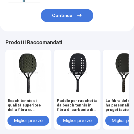
Continua
Prodotti Raccomandati
Beach tennis di
Paddle per racchetta
La fibra del c
qualità superiore
da beach tennis in
ha personalizz
della fibra su
fibra di carbonio di
progettazione 
ordinazione del
vendita calda
vostro proprio
Kevlar Per la
Racchette Logo su
durevole di be
Miglior prezzo
Miglior prezzo
Miglior pr
racchetta di beach
ordinazione
tennis della
tennis di prezzo
racchetta del 
all'ingrosso di alta
della pala dell