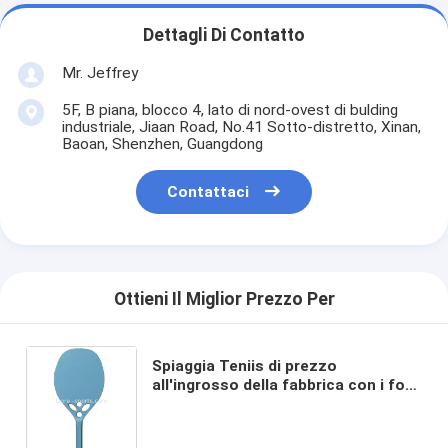
Dettagli Di Contatto
Mr. Jeffrey
5F, B piana, blocco 4, lato di nord-ovest di bulding
industriale, Jiaan Road, No.41 Sotto-distretto, Xinan,
Baoan, Shenzhen, Guangdong
Contattaci
Ottieni Il Miglior Prezzo Per
Spiaggia Teniis di prezzo
all'ingrosso della fabbrica con i fori
multipli alle racchette di beach
tennis materiali 18k della fibra di
Canbon del triangolo