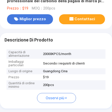
professionale del carbonio della pagaia di marca più
le racchette di beach tennis di superficie ruvida di
Prezzo：$19
MOQ：200pcs
Padel
Miglior prezzo
Contattaci
Descrizione Di Prodotto
Capacità di
20000KPCS/month
alimentazione
Imballaggi
Secondo i requisiti di clienti
particolari
Luogo di origine
Guangdong Cina
Prezzo
$19
Quantità di ordine
200pcs
minimo
Osservi più