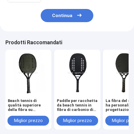
Continua
Prodotti Raccomandati
Beach tennis di
Paddle per racchetta
La fibra del c
qualità superiore
da beach tennis in
ha personalizz
della fibra su
fibra di carbonio di
progettazione 
ordinazione del
vendita calda
vostro proprio
Kevlar Per la
Racchette Logo su
durevole di be
Miglior prezzo
Miglior prezzo
Miglior pr
racchetta di beach
ordinazione
tennis della
tennis di prezzo
racchetta del 
all'ingrosso di alta
della pala dell