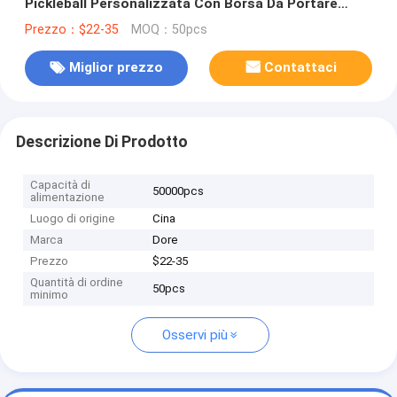
Pickleball Personalizzata Con Borsa Da Portare
Ingrosso
Prezzo：$22-35
MOQ：50pcs
Miglior prezzo
Contattaci
Descrizione Di Prodotto
Capacità di
50000pcs
alimentazione
Luogo di origine
Cina
Marca
Dore
Prezzo
$22-35
Quantità di ordine
50pcs
minimo
Osservi più