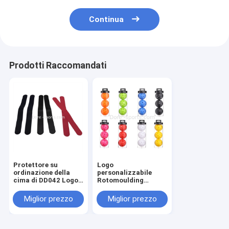
Continua
Prodotti Raccomandati
Protettore su
Logo
ordinazione della
personalizzabile
cima di DD042 Logo
Rotomoulding
Padle Tennis Racket
Iniezione di
Protettore della
stampaggio sfera
Miglior prezzo
Miglior prezzo
cima dell'unità di
luminosa al buio, 40 /
elaborazione Padel
26 buche, Atleti
professionisti C