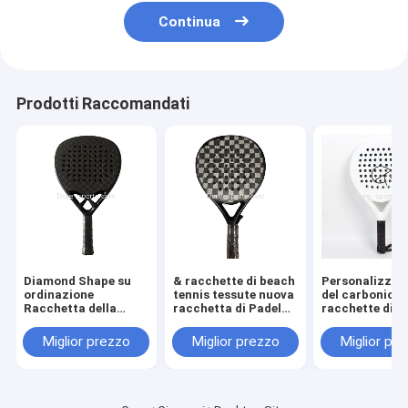
Continua
Prodotti Raccomandati
Diamond Shape su
& racchette di beach
Personalizzi la
ordinazione
tennis tessute nuova
del carbonio de
Racchetta della
racchetta di Padel
racchette di t
pagaia di
della miscela di
del &Beach del
CarbonFiber 12k
colori 3K di
racchetta di L
Miglior prezzo
Miglior prezzo
Miglior pr
Padel Paddel della
progettazione due
Professional D
racchetta di Padel
fibra per tessuto
Full Carbon 3K
18K Padel per
tessuto