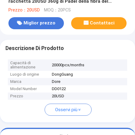
racchetta 20USD 360g di Padel della fibra del
carbonio
Prezzo：20USD
MOQ：20PCS
Miglior prezzo
Contattaci
Descrizione Di Prodotto
Capacità di
20000pcx/months
alimentazione
Luogo di origine
DongGuang
Marca
Dore
Model Number
DD0122
Prezzo
20USD
Osservi più