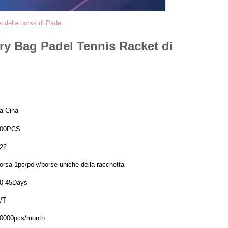
a della borsa di Padel
rry Bag Padel Tennis Racket di
a Cina
00PCS
22
orsa 1pc/poly/borse uniche della racchetta
0-45Days
/T
0000pcs/month