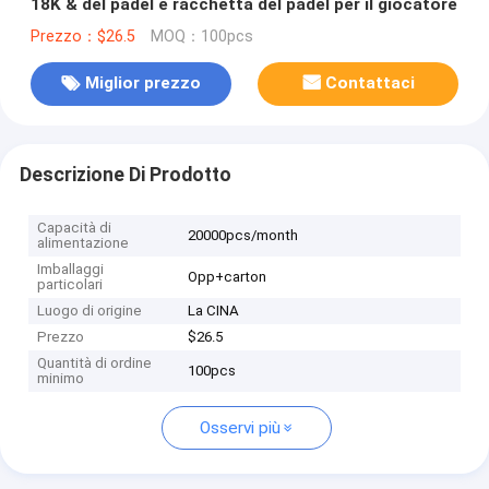
18K & del padel e racchetta del padel per il giocatore
Prezzo：$26.5
MOQ：100pcs
Miglior prezzo
Contattaci
Descrizione Di Prodotto
Capacità di
20000pcs/month
alimentazione
Imballaggi
Opp+carton
particolari
Luogo di origine
La CINA
Prezzo
$26.5
Quantità di ordine
100pcs
minimo
Osservi più