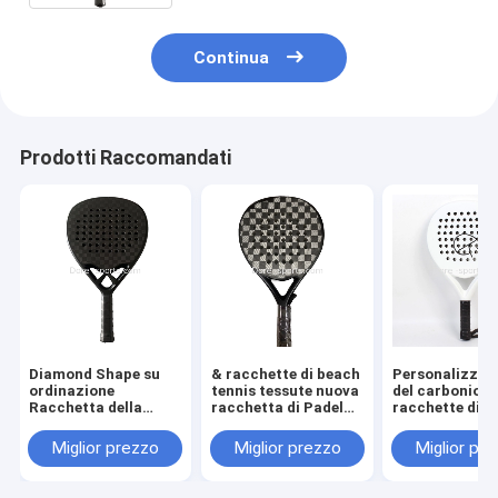
Continua
Prodotti Raccomandati
Diamond Shape su
& racchette di beach
Personalizzi la
ordinazione
tennis tessute nuova
del carbonio de
Racchetta della
racchetta di Padel
racchette di t
pagaia di
della miscela di
del &Beach del
CarbonFiber 12k
colori 3K di
racchetta di L
Miglior prezzo
Miglior prezzo
Miglior pr
Padel Paddel della
progettazione due
Professional D
racchetta di Padel
fibra per tessuto
Full Carbon 3K
18K Padel per