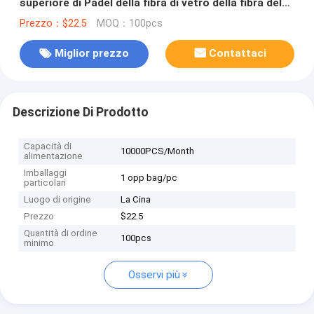
superiore di Padel della fibra di vetro della fibra del
carbonio 3K di progettazione di marca DD019
Prezzo：$22.5
MOQ：100pcs
Miglior prezzo
Contattaci
Descrizione Di Prodotto
Capacità di
10000PCS/Month
alimentazione
Imballaggi
1 opp bag/pc
particolari
Luogo di origine
La Cina
Prezzo
$22.5
Quantità di ordine
100pcs
minimo
Osservi più