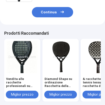
Continua
Prodotti Raccomandati
Vendita alle
Diamond Shape su
& racchette di
racchette
ordinazione
tennis tessute
professionali su
Racchetta della
racchetta di P
ordinazione di Padel
pagaia di
della miscela d
della fibra del
CarbonFiber 12k
colori 3K di
Miglior prezzo
Miglior prezzo
Miglior pr
carbonio della
Padel Paddel della
progettazione
racchetta di paddle
racchetta di Padel
fibra per tessu
tennis di prezzi di