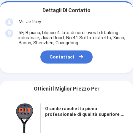
Dettagli Di Contatto
Mr. Jeffrey
5F, B piana, blocco 4, lato di nord-ovest di bulding
industriale, Jiaan Road, No.41 Sotto-distretto, Xinan,
Baoan, Shenzhen, Guangdong
Contattaci
Ottieni Il Miglior Prezzo Per
Grande racchetta piena
professionale di qualità superiore di
Padel della fibra di vetro della fibra
del carbonio 3K di progettazione di
marca DD019