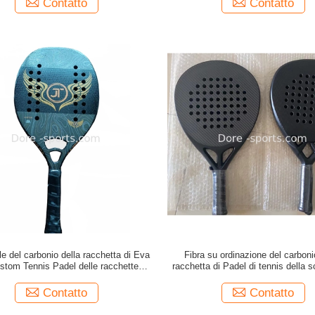
Contatto
Contatto
le del carbonio della racchetta di Eva
Fibra su ordinazione del carboni
tom Tennis Padel delle racchette di
racchetta di Padel di tennis della 
ach tennis dalla fabbricazione
Diamond Shap Oem Soft Eva 
fabbricazione
Contatto
Contatto