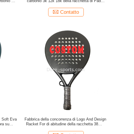
arbonio 12k
carbonio 3k 12k 18k della racchetta di Padel
ta di Padel
dalla fabbricazione
Contatto
 Soft Eva
Fabbrica della concorrenza di Logo And Design
bra su
Racket For di abitudine della racchetta 38mm
chetta di
di Padel del carbonio della fibra di vetro
zione
dell'OEM Padel