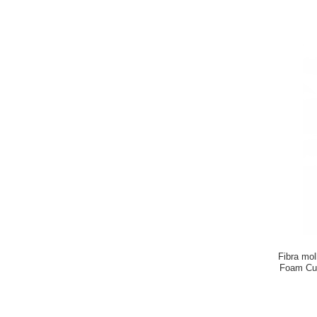
Fibra mol
Foam Cus
be