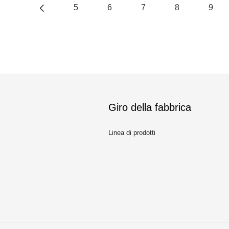
5
6
7
8
9
Giro della fabbrica
Linea di prodotti
m