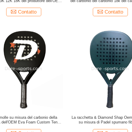
3K 12K 18K del produttore dell'OEM
del carbonio del carbonio 18k del c
ta le racchette per il cliente della
del carbonio 3k & di Padel e racchet
a di Padel delle racchette di Padel
per il giocatore
Contatto
Contatto
molle su misura del carbonio della
La racchetta & Diamond Shap Oem
a dell'OEM Eva Foam Custom Tennis
su misura di Padel spumano fi
el della racchetta di Padel dalla
ordinazione del carbonio della rac
fabbricazione
Padel del tennis dalla fabbrica