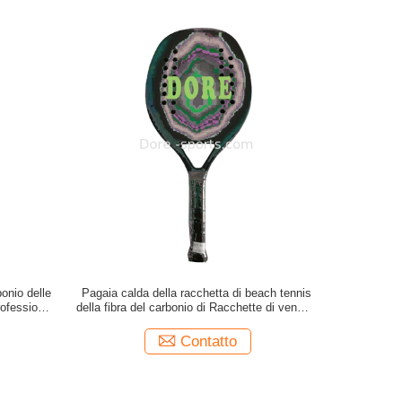
onio delle
Pagaia calda della racchetta di beach tennis
rofessional
della fibra del carbonio di Racchette di vendite
 18K
della fabbrica di buona qualità per gli atleti con
il migliore beach tennis
Contatto