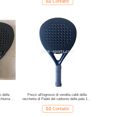
Contatto
o della
Prezzi all'ingrosso di vendita caldi della
schiuma di
racchetta di Padel del carbonio della pala 18K
dalla
di Padel di vendita diretta della fabbrica
dell'OEM migliori con personalizzazione
Contatto