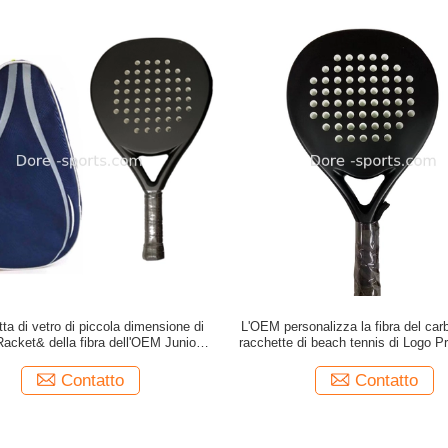
ta di vetro di piccola dimensione di
L'OEM personalizza la fibra del carb
acket& della fibra dell'OEM Junior
racchette di beach tennis di Logo P
Tennis Racket Custom per i bambini
Design Padel Racket 3K 12K
dei bambini
Contatto
Contatto