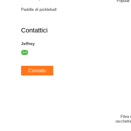
Popular 
proget
Paddle di pickleball
spiaggi
Contattici
Jeffrey
Contatto
Fibra 
racchett
Pad