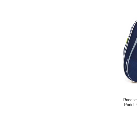
Racchet
Padel R
Paddle 