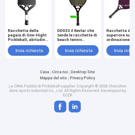
Racchetta della
DD033 il Kevlar che
Racchetta di q
pagaia di One-Hight
tende le racchette di
superiore su
Pickleball, abitudine
beach tennis
ordinazione di
il vostro Logo Desig
durature del
con i fori multi
Pickleball Paddeln
carbonio delle
triangolo per i
Invia richiesta
Invia richiesta
Invia richi
racchette della
beach tennis d
pagaia della spiaggia
gioco
del materiale
Casa
Circa noi
Desktop Site
Mappa del sito
Privacy Policy
La CINA Paddel di Pickleball supplier.
Copyright © 2026 Shenzhen
dore sports Industrial Co., Ltd. All Rights Reserved. Developed by
ECER